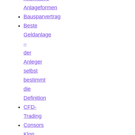
Anlageformen
Bausparvertrag
Beste
Geldanlage
–
der
Anleger
selbst
bestimmt
die
Definition
CFD-
Trading
Consors
Klon