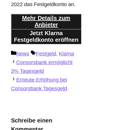
2022 das Festgeldkonto an.
Mehr Details zum
Anbieter
Jetzt Klarna
Festgeldkonto eröffnen
Kategorien
Schlagwörter
News
Festgeld
,
Klarna
Consorsbank ermöglicht
3% Tagesgeld
Erneute Erhöhung bei
Consorsbank Tagesgeld
Schreibe einen
Kommentar