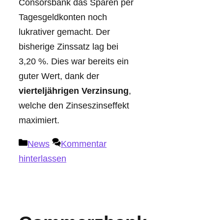
Consorsbank das Sparen per
Tagesgeldkonten noch
lukrativer gemacht. Der
bisherige Zinssatz lag bei
3,20 %. Dies war bereits ein
guter Wert, dank der
vierteljährigen Verzinsung
,
welche den Zinseszinseffekt
maximiert.
Kategorien
News
Kommentar
hinterlassen