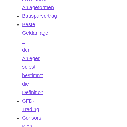
Anlageformen
Bausparvertrag
Beste
Geldanlage
–
der
Anleger
selbst
bestimmt
die
Definition
CFD-
Trading
Consors
Klon