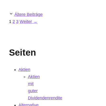
Ältere Beiträge
Seite
Seite
Seite
1
2
3
Weiter
→
Seiten
Aktien
Aktien
mit
guter
Dividendenrendite
Alternative