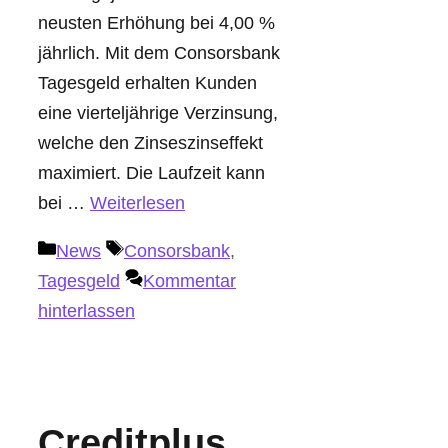
neusten Erhöhung bei 4,00 %
jährlich. Mit dem Consorsbank
Tagesgeld erhalten Kunden
eine vierteljährige Verzinsung,
welche den Zinseszinseffekt
maximiert. Die Laufzeit kann
bei …
Weiterlesen
Kategorien
Schlagwörter
News
Consorsbank
,
Tagesgeld
Kommentar
hinterlassen
Creditplus