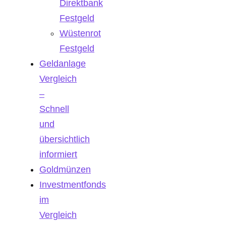
Direktbank
Festgeld
Wüstenrot
Festgeld
Geldanlage
Vergleich
–
Schnell
und
übersichtlich
informiert
Goldmünzen
Investmentfonds
im
Vergleich