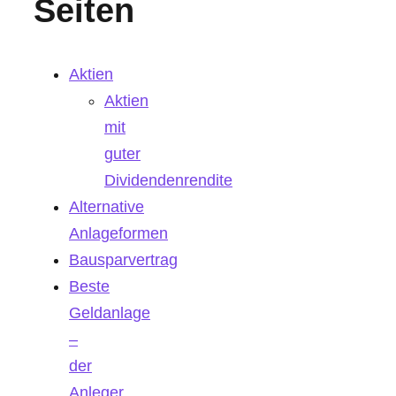
Seiten
Aktien
Aktien
mit
guter
Dividendenrendite
Alternative
Anlageformen
Bausparvertrag
Beste
Geldanlage
–
der
Anleger